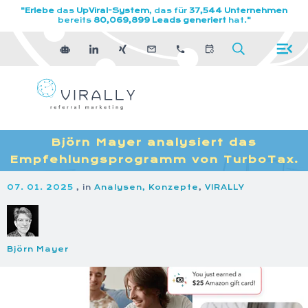
"Erlebe
das
UpViral-System
, das für
37,544 Unternehmen
bereits
80,069,899 Leads generiert
hat.
"
Björn Mayer analysiert das
Empfehlungsprogramm von TurboTax.
07. 01. 2025
, in
Analysen, Konzepte
,
VIRALLY
Björn Mayer