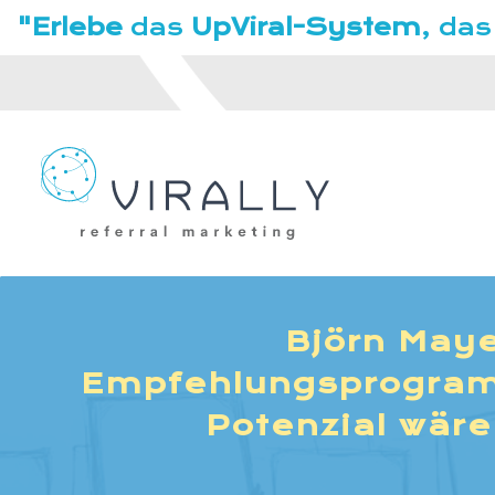
"Erlebe
das
UpViral-System
, das
Björn Maye
Empfehlungsprogram
Potenzial wär