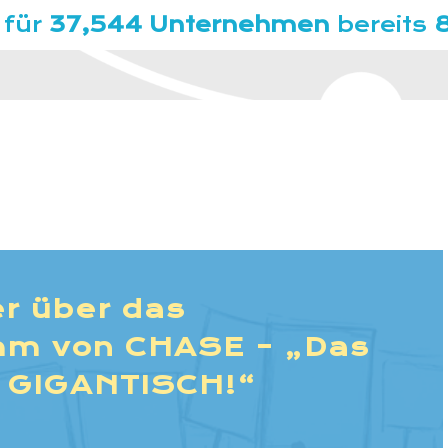
 für
37,544 Unternehmen
bereits
r über das
m von CHASE – „Das
e GIGANTISCH!“