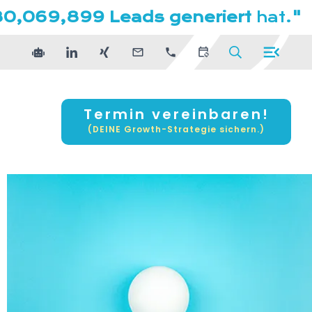
80,069,899 Leads generiert
hat.
"
Termin vereinbaren!
(DEINE Growth-Strategie sichern.)