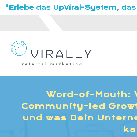
"Erlebe
das
UpViral-System
, das
Word-of-Mouth: 
Community-led Growth
und was Dein Untern
ka