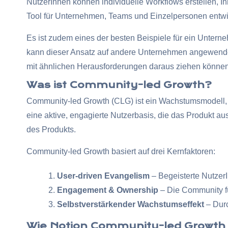
NutzerInnen können individuelle Workflows erstellen, In
Tool für Unternehmen, Teams und Einzelpersonen entwi
Es ist zudem eines der besten Beispiele für ein Unter
kann dieser Ansatz auf andere Unternehmen angewende
mit ähnlichen Herausforderungen daraus ziehen können
Was ist Community-led Growth?
Community-led Growth (CLG) ist ein Wachstumsmodell, 
eine aktive, engagierte Nutzerbasis, die das Produkt a
des Produkts.
Community-led Growth basiert auf drei Kernfaktoren:
User-driven Evangelism
– Begeisterte NutzerI
Engagement & Ownership
– Die Community füh
Selbstverstärkender Wachstumseffekt
– Durc
Wie Notion Community-led Growth 