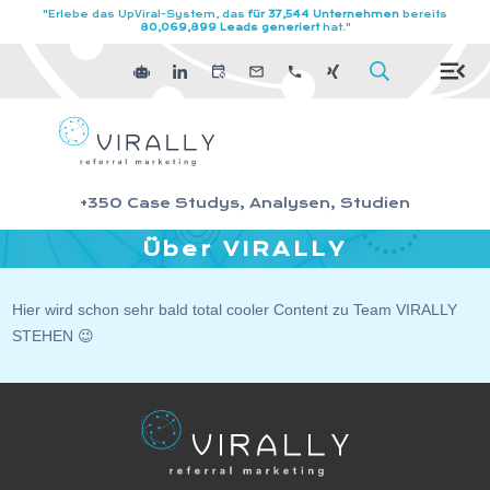
"Erlebe das
UpViral-System
, das
für 37,544 Unternehmen
bereits
80,069,899 Leads generiert
hat."
+350 Case Studys, Analysen, Studien
Über VIRALLY
Hier wird schon sehr bald total cooler Content zu Team VIRALLY
STEHEN 😉