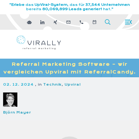
"Erlebe
das
UpViral-System
, das für
37,544 Unternehmen
bereits
80,069,899 Leads generiert
hat.
"
Referral Marketing Software – wir
vergleichen Upviral mit ReferralCandy.
02. 12. 2024
, in
Technik
,
Upviral
Björn Mayer