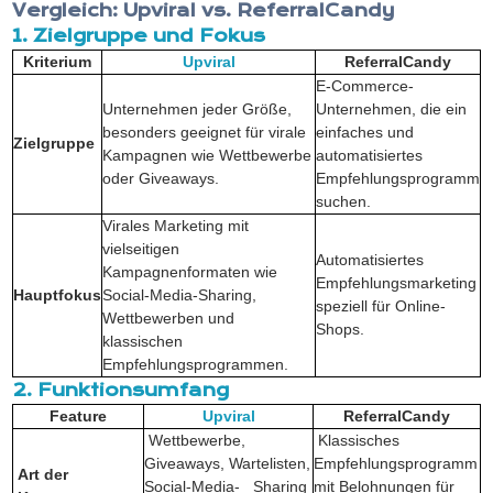
Vergleich: Upviral vs. ReferralCandy
1. Zielgruppe und Fokus
Kriterium
Upviral
ReferralCandy
E-Commerce-
Unternehmen jeder Größe,
Unternehmen, die ein
besonders geeignet für virale
einfaches und
Zielgruppe
Kampagnen wie Wettbewerbe
automatisiertes
oder Giveaways.
Empfehlungsprogramm
suchen.
Virales Marketing mit
vielseitigen
Automatisiertes
Kampagnenformaten wie
Empfehlungsmarketing
Hauptfokus
Social-Media-Sharing,
speziell für Online-
Wettbewerben und
Shops.
klassischen
Empfehlungsprogrammen.
2. Funktionsumfang
Feature
Upviral
ReferralCandy
Wettbewerbe,
Klassisches
Giveaways, Wartelisten,
Empfehlungsprogramm
Art der
Social-Media- Sharing
mit Belohnungen für