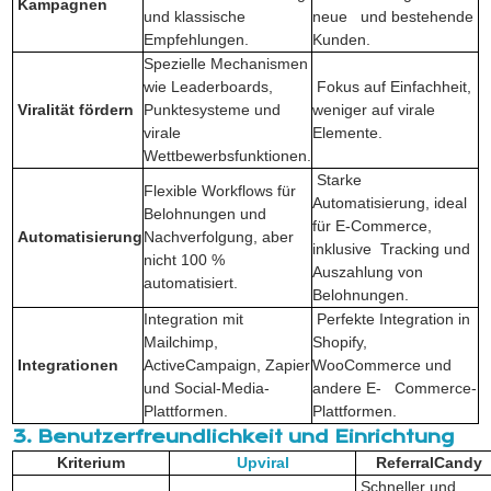
Kampagnen
und klassische
neue und bestehende
Empfehlungen.
Kunden.
Spezielle Mechanismen
wie Leaderboards,
Fokus auf Einfachheit,
Viralität fördern
Punktesysteme und
weniger auf virale
virale
Elemente.
Wettbewerbsfunktionen.
Starke
Flexible Workflows für
Automatisierung, ideal
Belohnungen und
für E-Commerce,
Automatisierung
Nachverfolgung, aber
inklusive Tracking und
nicht 100 %
Auszahlung von
automatisiert.
Belohnungen.
Integration mit
Perfekte Integration in
Mailchimp,
Shopify,
Integrationen
ActiveCampaign, Zapier
WooCommerce und
und Social-Media-
andere E- Commerce-
Plattformen.
Plattformen.
3. Benutzerfreundlichkeit und Einrichtung
Kriterium
Upviral
ReferralCandy
Schneller und