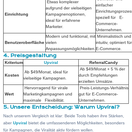
Etwas komplexer
einfacher
aufgrund der vielseitigen
Einrichtungsprozes
Einrichtung
Kampagnenoptionen,
speziell für E-
ideal für erfahrene
Commerce-
Marketer.
Unternehmen.
Modern und funktional, mit
Minimalistisch und
Benutzeroberfläche
vielen
intuitiv, optimiert für
Anpassungsmöglichkeiten.
E-Commerce.
4. Preisgestaltung
Kriterium
Upviral
ReferralCandy
Ab $49/Monat + 5 % der
Ab $49/Monat, ideal für
Kosten
durch Empfehlungen
vielseitige Kampagnen.
erzielten Umsätze.
Hervorragend für virale
Preis-Leistungs-Verhältnis
Wert
Marketingkampagnen und
gut für E-Commerce-
maximale Flexibilität.
Unternehmen.
5. Unsere Entscheidung: Warum Upviral?
Nach unserem Vergleich ist klar: Beide Tools haben ihre Stärken,
aber
Upviral
bietet die umfassenderen Möglichkeiten, besonders
für Kampagnen, die Viralität aktiv fördern wollen.