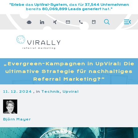
"Erlebe
das
UpViral-System
, das für
37,544 Unternehmen
bereits
80,069,899 Leads generiert
hat.
"
„Evergreen-Kampagnen in UpViral: Die
ultimative Strategie für nachhaltiges
Referral Marketing?“
11. 12. 2024
, in
Technik
,
Upviral
Björn Mayer