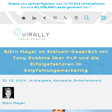
"Erlebe
das
UpViral-System
, das für
37,544 Unternehmen
bereits
80,069,899 Leads generiert
hat.
"
Björn Mayer im Exklusiv-Gespräch mit
Tony Robbins über NLP und die
Erfolgsfaktoren im
Empfehlungsmarketing
31. 12. 2024
, in
Analysen, Konzepte
,
Entertainment
Björn Mayer